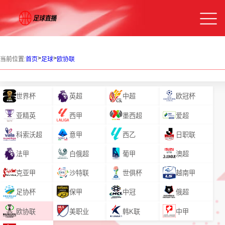
>
>
当前位置:
首页
足球
欧协联
世界杯
英超
中超
欧冠杯
亚精英
西甲
墨西超
爱超
科索沃超
意甲
西乙
日职联
法甲
白俄超
葡甲
澳超
克亚甲
沙特联
世俱杯
越南甲
足协杯
保甲
中冠
俄超
欧协联
美职业
韩K联
中甲