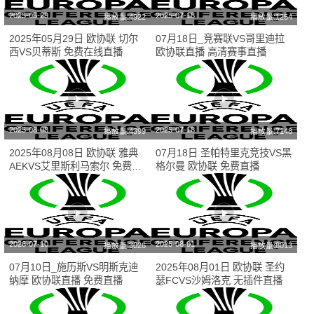
2025-05-29
2025-07-18
播放量:4922
播放量:1254
2025年05月29日 欧协联 切尔
07月18日_竞赛联VS哥里迪拉
西VS贝蒂斯 免费在线直播
欧协联直播 高清赛事直播
2025-08-08
2025-07-18
播放量:4399
播放量:7148
2025年08月08日 欧协联 雅典
07月18日 圣帕特里克竞技VS黑
AEKVS艾里斯利马索尔 免费直
格尔曼 欧协联 免费直播
播
2026-07-10
2025-08-01
播放量:3026
播放量:8013
07月10日_施历斯VS明斯克迪
2025年08月01日 欧协联 圣约
纳摩 欧协联直播 免费直播
瑟FCVS沙姆洛克 无插件直播