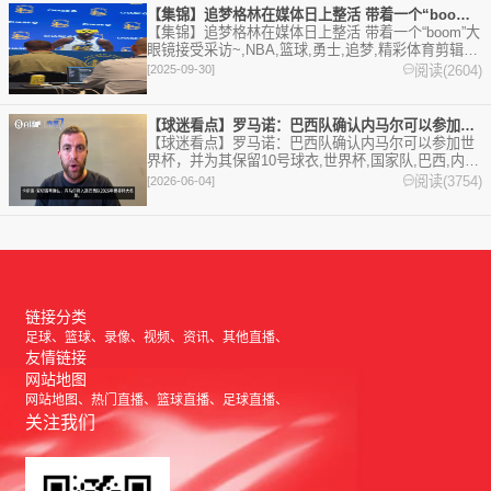
【集锦】追梦格林在媒体日上整活 带着一个“boom”大眼镜接
【集锦】追梦格林在媒体日上整活 带着一个“boom”大
眼镜接受采访~,NBA,篮球,勇士,追梦,精彩体育剪辑视
频在线播放。本站提供最全的篮球视频足球视频,集
阅读(2604)
[2025-09-30]
锦,录像。
【球迷看点】罗马诺：巴西队确认内马尔可以参加世界杯，并为其保
【球迷看点】罗马诺：巴西队确认内马尔可以参加世
界杯，并为其保留10号球衣,世界杯,国家队,巴西,内马
尔,西甲,巴塞罗那,法甲,巴黎圣日耳曼,足球,Z原创,精
阅读(3754)
[2026-06-04]
彩体育剪辑视频在线播放。本站提供最全的篮球视频
足球视频,集锦,录像。
链接分类
足球
篮球
录像
视频
资讯
其他直播
友情链接
网站地图
网站地图
热门直播
篮球直播
足球直播
关注我们