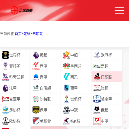
>
>
当前位置:
首页
足球
日职联
世界杯
英超
中超
欧冠杯
亚精英
西甲
墨西超
爱超
科索沃超
意甲
西乙
日职联
法甲
白俄超
葡甲
澳超
克亚甲
沙特联
世俱杯
越南甲
足协杯
保甲
中冠
俄超
欧协联
美职业
韩K联
中甲