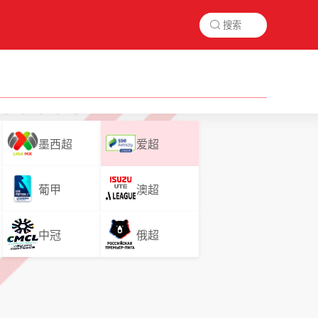

墨西超
爱超
葡甲
澳超
中冠
俄超