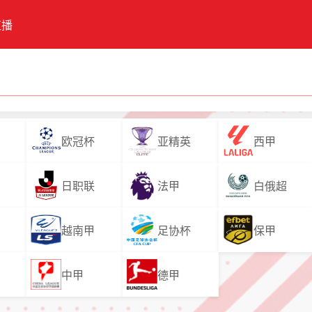
直播
欧冠杯
亚精英
西甲
日职联
法甲
白俄超
越南甲
足协杯
保甲
中甲
德甲