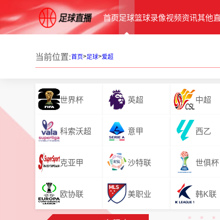
首页
足球
篮球
录像
视频
资讯
其他
当前位置:
>
>
首页
足球
爱超
世界杯
英超
中超
科索沃超
意甲
西乙
克亚甲
沙特联
世俱杯
欧协联
美职业
韩K联