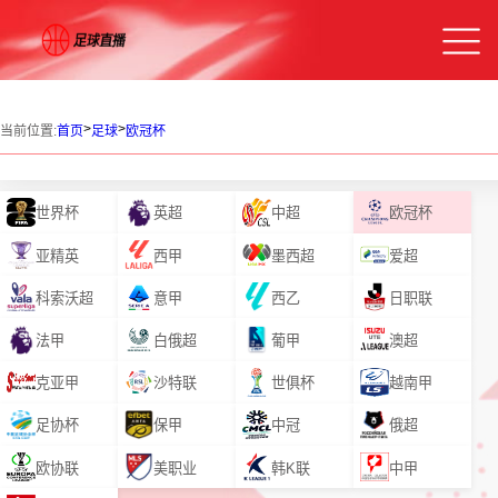
>
>
当前位置:
首页
足球
欧冠杯
世界杯
英超
中超
欧冠杯
亚精英
西甲
墨西超
爱超
科索沃超
意甲
西乙
日职联
法甲
白俄超
葡甲
澳超
克亚甲
沙特联
世俱杯
越南甲
足协杯
保甲
中冠
俄超
欧协联
美职业
韩K联
中甲