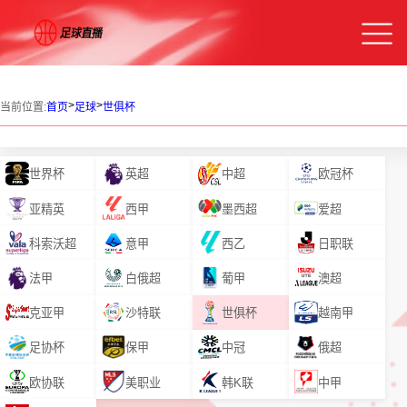
>
>
当前位置:
首页
足球
世俱杯
世界杯
英超
中超
欧冠杯
亚精英
西甲
墨西超
爱超
科索沃超
意甲
西乙
日职联
法甲
白俄超
葡甲
澳超
克亚甲
沙特联
世俱杯
越南甲
足协杯
保甲
中冠
俄超
欧协联
美职业
韩K联
中甲