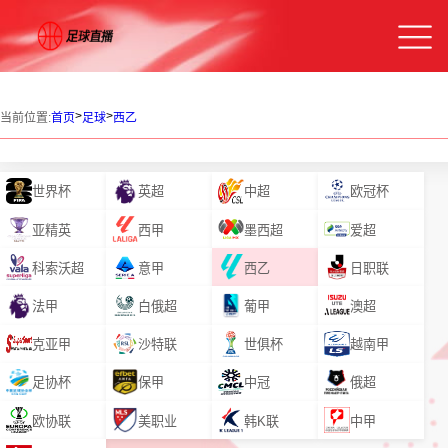
>
>
当前位置:
首页
足球
西乙
世界杯
英超
中超
欧冠杯
亚精英
西甲
墨西超
爱超
科索沃超
意甲
西乙
日职联
法甲
白俄超
葡甲
澳超
克亚甲
沙特联
世俱杯
越南甲
足协杯
保甲
中冠
俄超
欧协联
美职业
韩K联
中甲