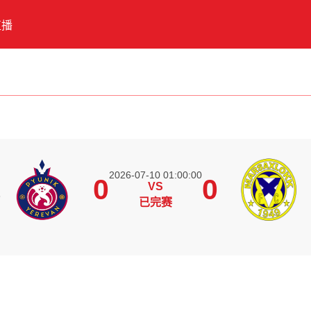
直播
2026-07-10 01:00:00
0
0
VS
凰
已完赛