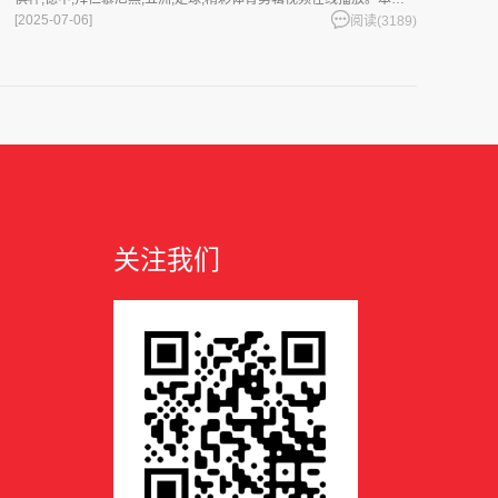
[2025-07-06]
提供最全的篮球视频足球视频,集锦,录像。
阅读(3189)
关注我们