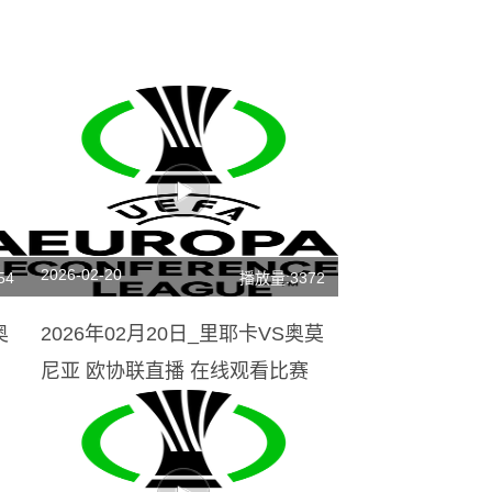
2026-02-20
54
播放量:3372
奥
2026年02月20日_里耶卡VS奥莫
尼亚 欧协联直播 在线观看比赛