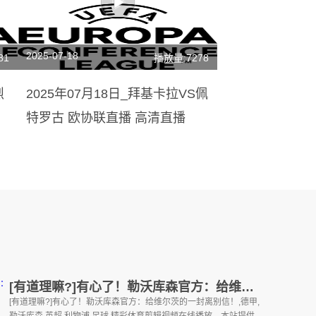
2025-07-18
81
播放量:7278
烈
2025年07月18日_拜基卡拉VS佩
特罗古 欧协联直播 高清直播
[有道理嘛?]有心了！勒沃库森官方：给维尔茨的一封离别信！
[有道理嘛?]有心了！勒沃库森官方：给维尔茨的一封离别信！,德甲,