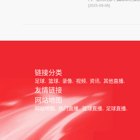
[2025-09-06]
本站提供最全的篮球视频足球视
链接分类
足球
篮球
录像
视频
资讯
其他直播
友情链接
网站地图
网站地图
热门直播
篮球直播
足球直播