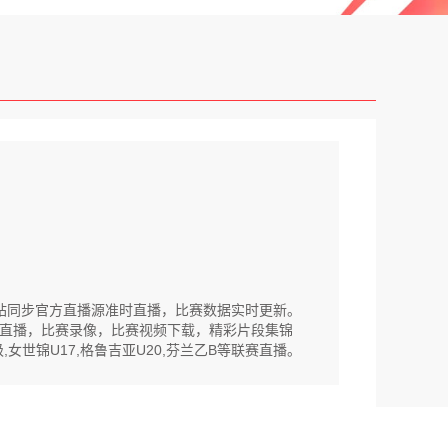
赛。本站同步官方直播源准时直播，比赛数据实时更新。
直播，比赛录像，比赛视频下载，精彩片段集锦
级,女世锦U17,格鲁吉亚U20,芬兰乙B等联赛直播。