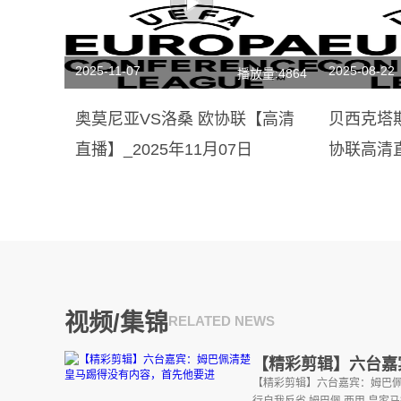
2025-11-07
2025-08-22
播放量:4864
奥莫尼亚VS洛桑 欧协联【高清
贝西克塔斯
直播】_2025年11月07日
协联高清
视频/集锦
RELATED NEWS
【精彩剪辑】六台嘉宾：姆巴