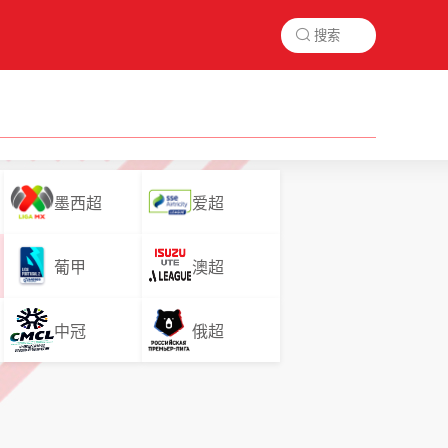

墨西超
爱超
葡甲
澳超
中冠
俄超