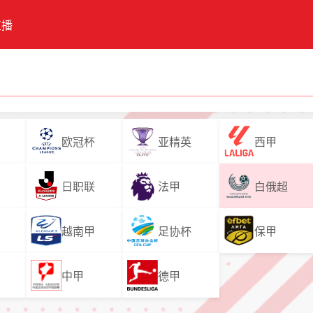
直播
欧冠杯
亚精英
西甲
日职联
法甲
白俄超
越南甲
足协杯
保甲
中甲
德甲