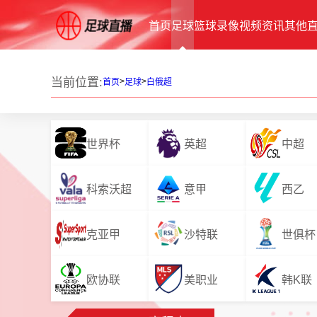
首页
足球
篮球
录像
视频
资讯
其他
当前位置:
>
>
首页
足球
白俄超
世界杯
英超
中超
科索沃超
意甲
西乙
克亚甲
沙特联
世俱杯
欧协联
美职业
韩K联