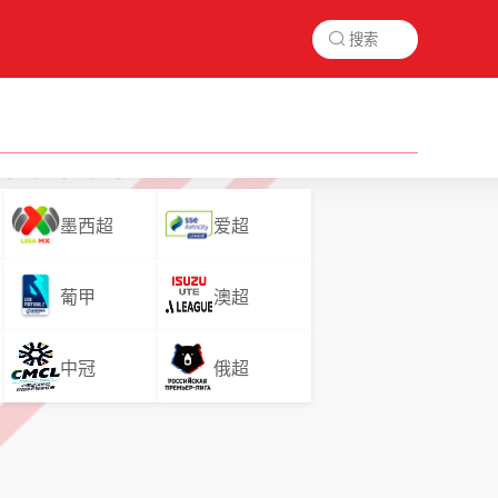

墨西超
爱超
葡甲
澳超
中冠
俄超