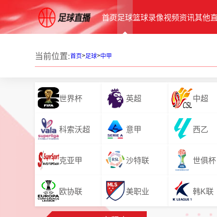
首页
足球
篮球
录像
视频
资讯
其他
当前位置:
>
>
首页
足球
中甲
世界杯
英超
中超
科索沃超
意甲
西乙
克亚甲
沙特联
世俱杯
欧协联
美职业
韩K联