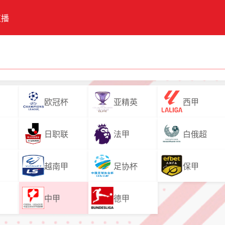
直播
欧冠杯
亚精英
西甲
日职联
法甲
白俄超
越南甲
足协杯
保甲
中甲
德甲