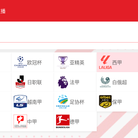
直播
欧冠杯
亚精英
西甲
日职联
法甲
白俄超
越南甲
足协杯
保甲
中甲
德甲