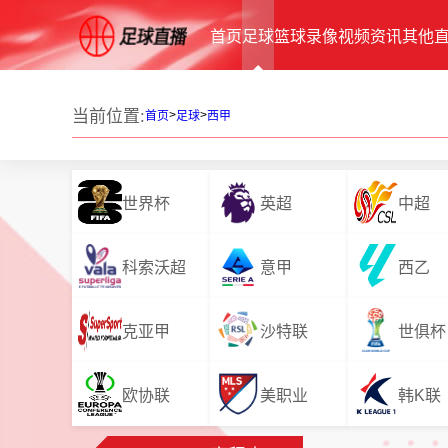
首页
足球
篮球
录像
视频
资讯
其他
当前位置:
>
>
首页
足球
西甲
世界杯
英超
中超
科索沃超
意甲
西乙
克亚甲
沙特联
世俱杯
欧协联
美职业
韩K联