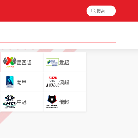

墨西超
爱超
葡甲
澳超
中冠
俄超