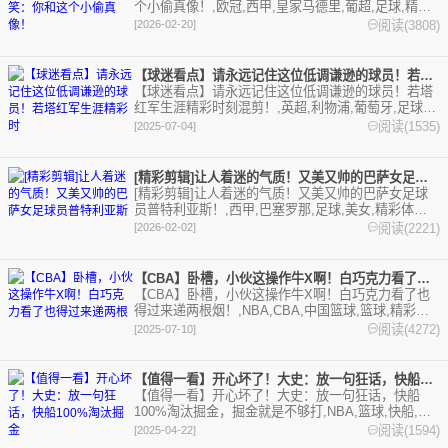
个小偷真像！,欧冠,西甲,皇家马德里,葡超,足球,精彩
体育剪辑视频在线播放。本站提供最全的篮球视频足
阅读(3808)
[2026-02-20]
球视频,集锦,录像。
【球迷看点】请永远记住这位低调谦逊的球员！若塔红军生涯精彩时
【球迷看点】请永远记住这位低调谦逊的球员！若塔
红军生涯精彩时刻混剪！,英超,利物浦,葡萄牙,足球,
精彩体育剪辑视频在线播放。本站提供最全的篮球视
阅读(1535)
[2025-07-04]
频足球视频,集锦,录像。
[精彩剪辑]让人着迷的气质！又美又帅的巴萨女足球员普特利亚斯
[精彩剪辑]让人着迷的气质！又美又帅的巴萨女足球
员普特利亚斯！,西甲,巴塞罗那,足球,美女,精彩体育
剪辑视频在线播放。本站提供最全的篮球视频足球视
阅读(2221)
[2026-02-02]
频,集锦,录像。
【CBA】卧槽，小伙这操作牛X啊！白巧克力看了也得过来递两根
【CBA】卧槽，小伙这操作牛X啊！白巧克力看了也
得过来递两根烟！,NBA,CBA,中国篮球,篮球,精彩体
育剪辑视频在线播放。本站提供最全的篮球视频足球
阅读(4272)
[2025-07-10]
视频,集锦,录像。
【值得一看】开心坏了！大史：放一句狂话，快船100%淘汰掘金
【值得一看】开心坏了！大史：放一句狂话，快船
100%淘汰掘金，掘金就是不够打,NBA,篮球,快船,掘
金,精彩体育剪辑视频在线播放。本站提供最全的篮球
阅读(1594)
[2025-04-22]
视频足球视频,集锦,录像。