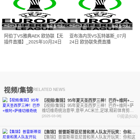
2025-10-24
2026-07-24
播放量:5666
播放量:2066
阿伯丁VS雅典AEK 欧协联【无
亚布洛内茨VS瓦特基斯_07月
插件直播】_2025年10月24日
24日 欧协联免费直播
视频/集锦
RELATED NEWS
【视频/集锦】95年夏天圣西罗三神！巴乔+维阿+萨维切维奇统
【视频/集锦】95年夏天圣西罗三神！巴乔+维阿+萨
维切维奇统治意甲,意甲,AC米兰,足球,精彩体育剪辑
视频在线播放。本站提供最全的篮球视频足球视频,集
阅读(616)
[2025-03-08]
锦,录像。
【集锦】普雷斯蒂亚尼曾和黑人队友开玩笑：你和这个小偷真像！
【集锦】普雷斯蒂亚尼曾和黑人队友开玩笑：你和这