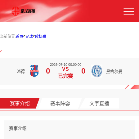
>
>
当前位置:
首页
足球
欧协联
2026-07-10 00:00:00
VS
0
0
派德
黑格尔曼
已完赛
赛事介绍
赛事阵容
文字直播
赛事介绍