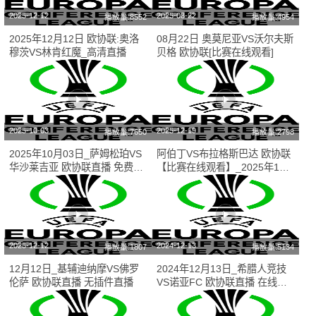
2025-12-12
2025-08-22
播放量:8552
播放量:4954
2025年12月12日 欧协联:奥洛
08月22日 奥莫尼亚VS沃尔夫斯
穆茨VS林肯红魔_高清直播
贝格 欧协联[比赛在线观看]
2025-10-03
2025-12-19
播放量:7650
播放量:2798
2025年10月03日_萨姆松珀VS
阿伯丁VS布拉格斯巴达 欧协联
华沙莱吉亚 欧协联直播 免费在
【比赛在线观看】_2025年12
线直播
月19日
2025-12-12
2024-12-13
播放量:1807
播放量:5134
12月12日_基辅迪纳摩VS佛罗
2024年12月13日_希腊人竞技
伦萨 欧协联直播 无插件直播
VS诺亚FC 欧协联直播 在线观
看比赛