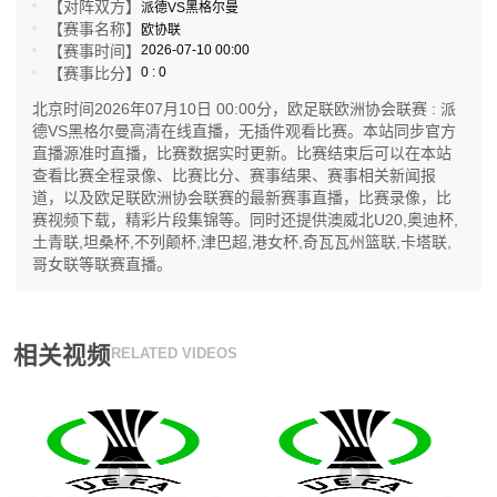
【对阵双方】
派德VS黑格尔曼
【赛事名称】
欧协联
【赛事时间】
2026-07-10 00:00
【赛事比分】
0 : 0
北京时间2026年07月10日 00:00分，欧足联欧洲协会联赛 : 派
德VS黑格尔曼高清在线直播，无插件观看比赛。本站同步官方
直播源准时直播，比赛数据实时更新。比赛结束后可以在本站
查看比赛全程录像、比赛比分、赛事结果、赛事相关新闻报
道，以及欧足联欧洲协会联赛的最新赛事直播，比赛录像，比
赛视频下载，精彩片段集锦等。同时还提供澳威北U20,奥迪杯,
土青联,坦桑杯,不列颠杯,津巴超,港女杯,奇瓦瓦州篮联,卡塔联,
哥女联等联赛直播。
相关视频
RELATED VIDEOS