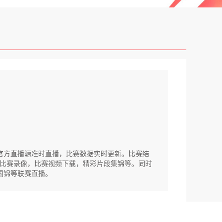
站同步官方直播源准时直播，比赛数据实时更新。比赛结
比赛录像，比赛视频下载，精彩片段集锦等。同时
微国锦等联赛直播。