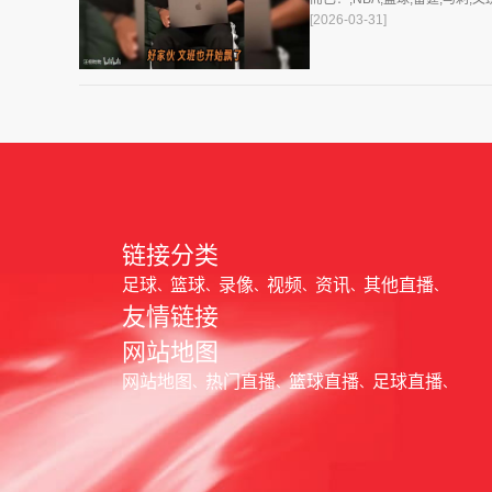
[2026-03-31]
本站提供最全的篮球视频足球视
链接分类
足球
篮球
录像
视频
资讯
其他直播
友情链接
网站地图
网站地图
热门直播
篮球直播
足球直播