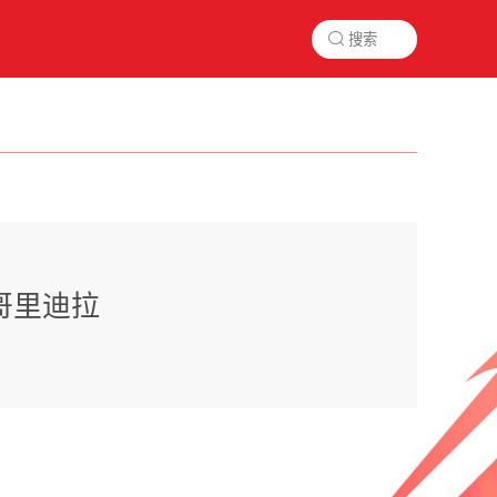

哥里迪拉