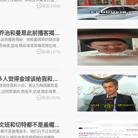
辑视频在线播放。本站提供最全的篮球
阅读(1866)
【推荐】没想到吧？乔治和曼恩此前播客揭秘：快船最搞笑的球员是
恩此前播客揭秘：快船最搞笑的球员是
,莱昂纳德,篮球,精彩体育剪辑视频在线播
球视频,集锦,录像。
阅读(1473)
[视频]哈维此前：许多人觉得金球该给我和小白，我认为梅西赢就
金球该给我和小白，我认为梅西赢就是
维,迈阿密国际,西班牙,足球,精彩体育剪
的篮球视频足球视频,集锦,录像。
阅读(3925)
【篮球】防守专家：文班和切特都不是盖帽高手，他们只不过长的高
特都不是盖帽高手，他们只不过长的高
,文班亚马,精彩体育剪辑视频在线播放。