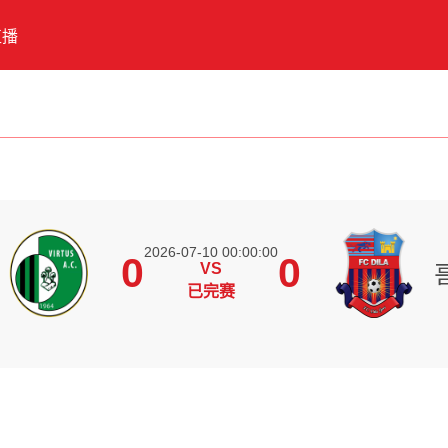
直播
2026-07-10 00:00:00
0
0
VS
已完赛