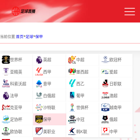
>
>
当前位置:
首页
足球
保甲
世界杯
英超
中超
欧冠杯
亚精英
西甲
墨西超
爱超
科索沃超
意甲
西乙
日职联
法甲
白俄超
葡甲
澳超
克亚甲
沙特联
世俱杯
越南甲
足协杯
保甲
中冠
俄超
欧协联
美职业
韩K联
中甲