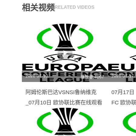
相关视频
RELATED VIDEOS
2026-07-10
2026-07-17
播放量:4067
阿姆伦斯巴达VSNSI鲁纳维克
07月17
_07月10日 欧协联比赛在线观看
FC 欧协