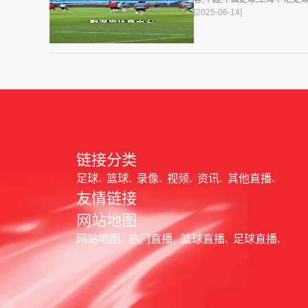
[2025-06-14]
提供最全的篮球视频足球视频,
链接分类
足球
篮球
录像
视频
资讯
其他直播
友情链接
网站地图
网站地图
热门直播
篮球直播
足球直播