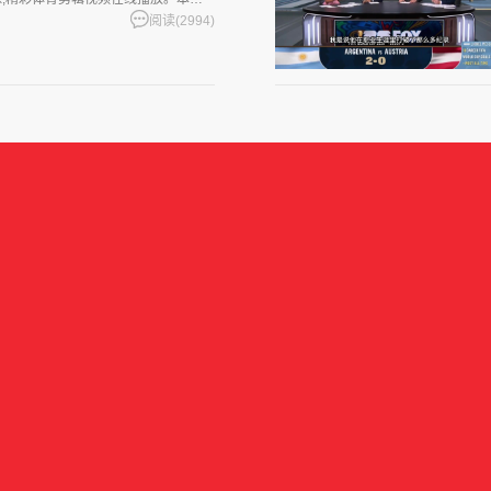
集锦,录像。
阅读(2994)