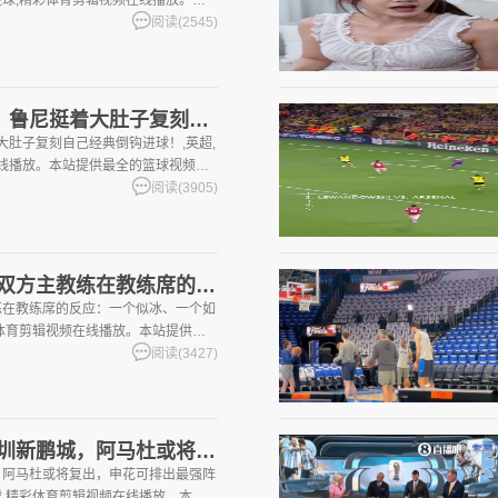
,足球,精彩体育剪辑视频在线播放。本
,集锦,录像。
阅读(2545)
[精彩剪辑]宝刀不老！鲁尼挺着大肚子复刻自己经典倒钩进球！
大肚子复刻自己经典倒钩进球！,英超,
在线播放。本站提供最全的篮球视频足
阅读(3905)
【视频】双红会时，双方主教练在教练席的反应：一个似冰、一个如
练在教练席的反应：一个似冰、一个如
精彩体育剪辑视频在线播放。本站提供最
像。
阅读(3427)
【足球】申花客战深圳新鹏城，阿马杜或将复出，申花可排出最强阵
，阿马杜或将复出，申花可排出最强阵
足球,精彩体育剪辑视频在线播放。本站