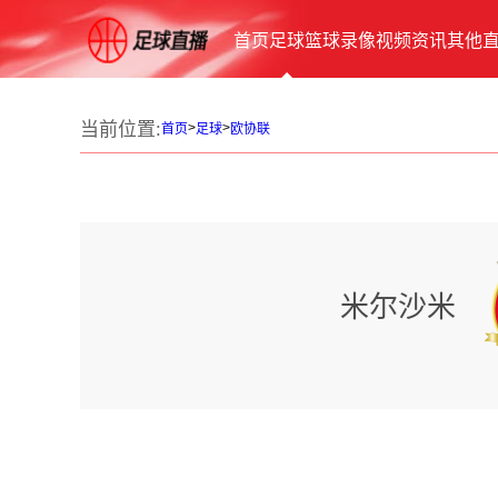
首页
足球
篮球
录像
视频
资讯
其他
当前位置:
>
>
首页
足球
欧协联
米尔沙米