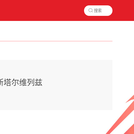

斯塔尔维列兹