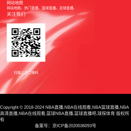
网站地图
网站地图
热门直播
篮球直播
足球直播
关注我们
扫描上方二维码
Copyright © 2018-2024 NBA直播,NBA在线观看,NBA篮球直播,NBA
高清直播,NBA在线观看,篮球NBA直播,篮球直播吧,球探体育 版权所
有
备案号：
京ICP备2020036093号