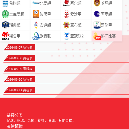
希腊超
北爱超
塞尔超
哈萨超
土库曼超
波黑甲
爱沙甲
阿塞超
瑞典超
安道超
直布超
哥伦甲
秘鲁甲
欧青联
亚冠联2
热门比赛
2026-08-07 赛程表
2026-08-08 赛程表
2026-08-09 赛程表
2026-08-10 赛程表
2026-08-11 赛程表
链接分类
足球
篮球
录像
视频
资讯
其他直播
友情链接