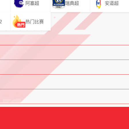
阿塞超
瑞典超
安道超
2
热门比赛