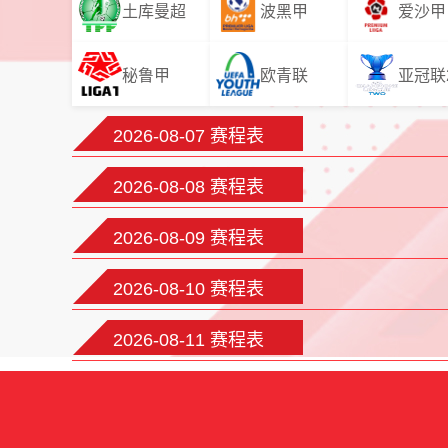
土库曼超
波黑甲
爱沙甲
秘鲁甲
欧青联
亚冠联
2026-08-07 赛程表
2026-08-08 赛程表
2026-08-09 赛程表
2026-08-10 赛程表
2026-08-11 赛程表