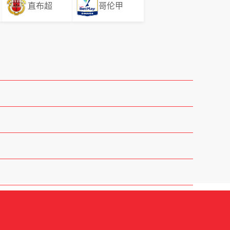
直布超
哥伦甲