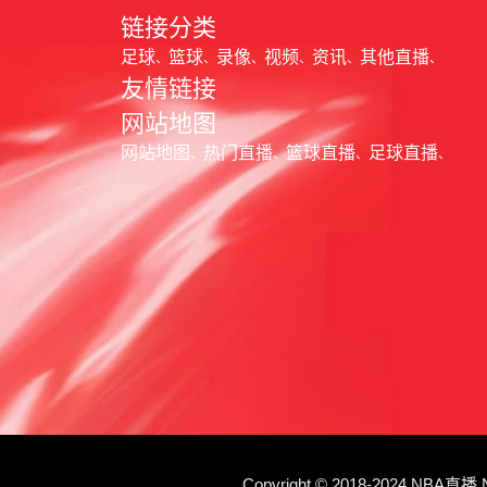
链接分类
足球
篮球
录像
视频
资讯
其他直播
友情链接
网站地图
网站地图
热门直播
篮球直播
足球直播
Copyright © 2018-202