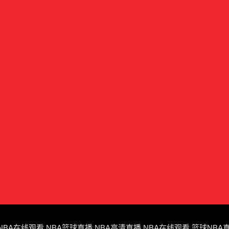
4 NBA直播,NBA在线观看,NBA篮球直播,NBA高清直播,NBA在线观看,篮球