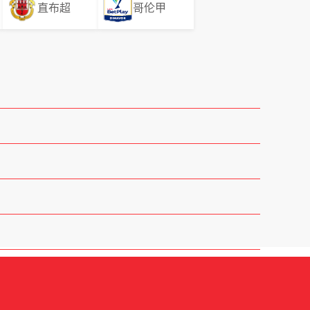
直布超
哥伦甲