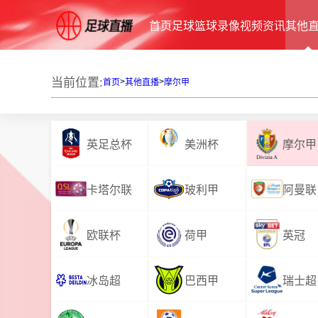
首页
足球
篮球
录像
视频
资讯
其他
当前位置:
>
>
首页
其他直播
摩尔甲
英足总杯
美洲杯
摩尔甲
卡塔尔联
玻利甲
阿曼联
欧联杯
荷甲
英冠
冰岛超
巴西甲
瑞士超