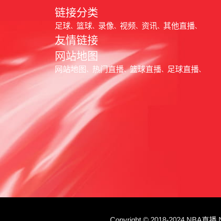
链接分类
足球
篮球
录像
视频
资讯
其他直播
友情链接
网站地图
网站地图
热门直播
篮球直播
足球直播
Copyright © 2018-202