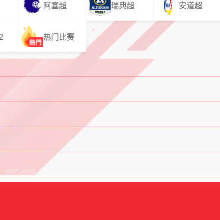
阿塞超
瑞典超
安道超
2
热门比赛