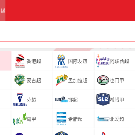
直播
香港超
国际友谊
阿联酋超
蒙古超
孟加拉超
也门甲
芬超
挪超
希腊甲
匈甲
希腊超
北爱超