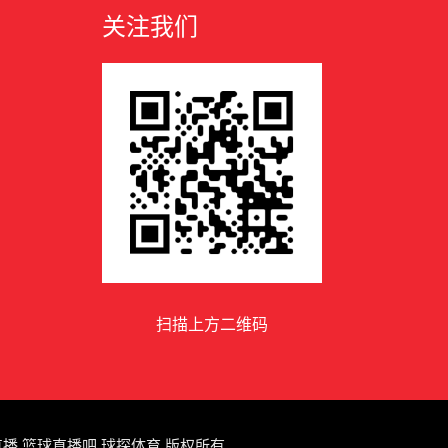
关注我们
扫描上方二维码
NBA直播,篮球直播吧,球探体育 版权所有