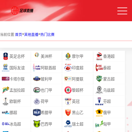
>
>
当前位置:
首页
其他直播
热门比赛
英足总杯
美洲杯
摩尔甲
香港超
国际友谊
阿联酋超
印度超
泰超
卡塔尔联
玻利甲
阿曼联
蒙古超
孟加拉超
也门甲
黎超杯
乌兹超
欧联杯
荷甲
英冠
芬超
挪超
希腊甲
黑山乙
俄甲
冰岛超
巴西甲
瑞士超
匈甲