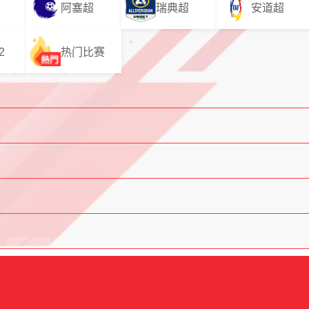
阿塞超
瑞典超
安道超
2
热门比赛