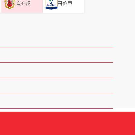
直布超
哥伦甲