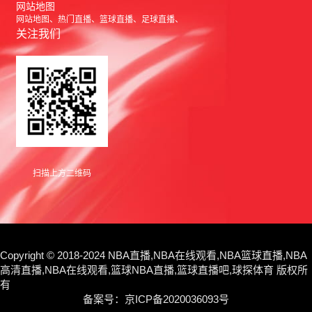
网站地图
网站地图
热门直播
篮球直播
足球直播
关注我们
扫描上方二维码
Copyright © 2018-2024 NBA直播,NBA在线观看,NBA篮球直播,NBA
高清直播,NBA在线观看,篮球NBA直播,篮球直播吧,球探体育 版权所
有
备案号：
京ICP备2020036093号