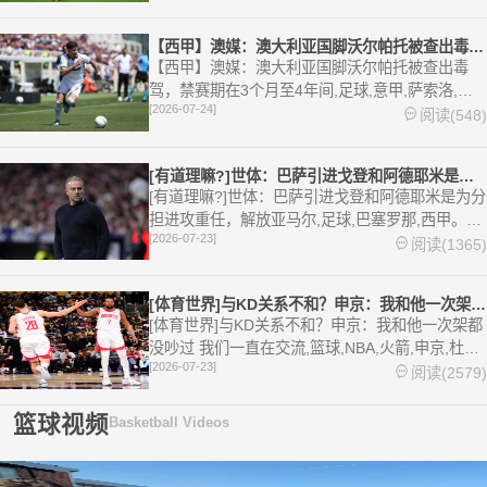
育资讯。
【西甲】澳媒：澳大利亚国脚沃尔帕托被查出毒驾，禁赛期在3个月
【西甲】澳媒：澳大利亚国脚沃尔帕托被查出毒
驾，禁赛期在3个月至4年间,足球,意甲,萨索洛,国
[2026-07-24]
家队,澳大利亚,英超,西甲,德甲,法甲,五洲。欢迎收
阅读(548)
藏本站，24小时为你更新最新的足球，篮球体育资
讯。
[有道理嘛?]世体：巴萨引进戈登和阿德耶米是为分担进攻重任，
[有道理嘛?]世体：巴萨引进戈登和阿德耶米是为分
担进攻重任，解放亚马尔,足球,巴塞罗那,西甲。欢
[2026-07-23]
迎收藏本站，24小时为你更新最新的足球，篮球体
阅读(1365)
育资讯。
[体育世界]与KD关系不和？申京：我和他一次架都没吵过 我们
[体育世界]与KD关系不和？申京：我和他一次架都
没吵过 我们一直在交流,篮球,NBA,火箭,申京,杜兰
[2026-07-23]
特。欢迎收藏本站，24小时为你更新最新的足球，
阅读(2579)
篮球体育资讯。
篮球视频
Basketball Videos