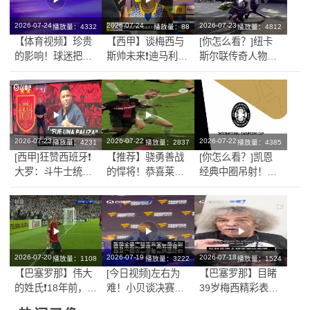
2026-07-24
2026-07-24
2026-07-23
播放量：4332
播放量：88
播放量：4812
【体育视频】珍贵
【西甲】谈梅西与
[你怎么看？]纽卡
的影响！球迷把手
斯帅未来❗️迪马利
斯尔联传奇人物基
机扔到了西班牙队
亚：他俩必须焊
冈离世，主教练埃
的游行大巴上！
死，天花板了老铁
迪豪献上鲜花缅怀
传奇！
2026-07-23
2026-07-22
2026-07-22
播放量：4231
播放量：2837
播放量：4385
[西甲]狂赞西班牙❗
【推荐】骁勇善战
[你怎么看？]凯恩
大罗：斗牛士统治
的悍将！恭喜莱默
经典中圈吊射！经
力独一档，阿根廷
尔涨薪和拜仁续
典回顾：国际冠军
有梅西也不好使了
约！
杯尤文对阵热刺！
2026-07-20
2026-07-19
2026-07-18
播放量：1108
播放量：3222
播放量：1524
【巴塞罗那】伟大
[今日视频]左右为
【巴塞罗那】目睹
的姓氏❗️18年前，也
难！小贝谈决赛：
39岁梅西精彩表现
有一个托雷斯拯救
老东家和梅西之间
后，金毛狮王巴尔