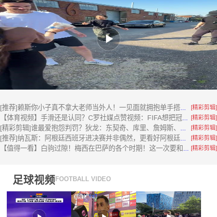
[精彩剪辑]
[推荐]赖斯你小子真不拿大老师当外人！一见面就拥抱单手搭肩，太能撩了
[精彩剪辑]
【体育视频】手滑还是认同？C罗社媒点赞视频：FIFA想把冠军送给梅西
[精彩剪辑]
[精彩剪辑]谁最爱抱怨判罚？狄龙：东契奇、库里、詹姆斯、字母哥、JJJ
[精彩剪辑]
[推荐]纳瓦斯：阿根廷西班牙进决赛并非偶然，更看好阿根廷，因为梅西！
[精彩剪辑]
【值得一看】白驹过隙！梅西在巴萨的各个时期！这一次要和师弟们过招了！
足球视频
FOOTBALL VIDEO