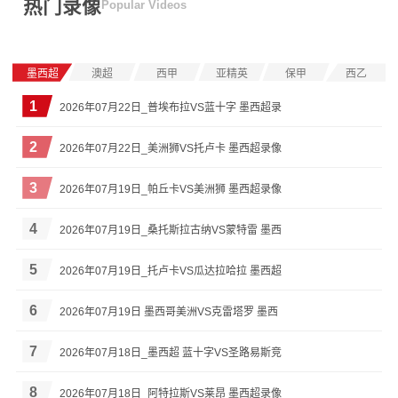
热门录像
Popular Videos
西班牙
难抉择，我先不站
德拉马：把金球奖
队了
颁给梅西
墨西超
澳超
西甲
亚精英
保甲
西乙
1
2026年07月22日_普埃布拉VS蓝十字 墨西超录
2
2026年07月22日_美洲狮VS托卢卡 墨西超录像
3
2026年07月19日_帕丘卡VS美洲狮 墨西超录像
4
2026年07月19日_桑托斯拉古纳VS蒙特雷 墨西
5
2026年07月19日_托卢卡VS瓜达拉哈拉 墨西超
6
2026年07月19日 墨西哥美洲VS克雷塔罗 墨西
7
2026年07月18日_墨西超 蓝十字VS圣路易斯竞
8
2026年07月18日_阿特拉斯VS莱昂 墨西超录像