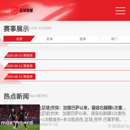
赛事展示
LIVE EVENT
全部
足球
篮球
热门
2026-08-10 赛程表
2026-08-11 赛程表
2026-08-12 赛程表
热点新闻
Hot NEWS
[足球]世体：加盟巴萨以来，德容右脚踝3次重伤+1次膝盖伤+
[足球]世体：加盟巴萨以来，德容右脚踝3次重伤
+1次膝盖伤+多次肌肉伤,足球,西甲,巴塞罗那。欢
[2026-07-24]
迎收藏本站，24小时为你更新最新的足球，篮球体
阅读(875)