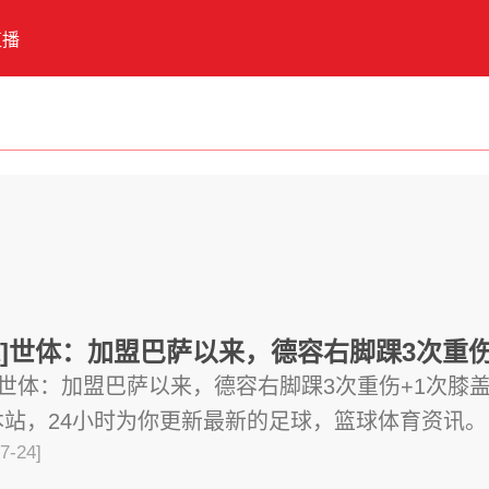
直播
球]世体：加盟巴萨以来，德容右脚踝3次重伤
]世体：加盟巴萨以来，德容右脚踝3次重伤+1次膝盖
本站，24小时为你更新最新的足球，篮球体育资讯。
7-24]