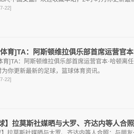
7-22]
趣体育]TA：阿斯顿维拉俱乐部首席运营官本
体育]TA：阿斯顿维拉俱乐部首席运营官本·哈顿离任
小时为你更新最新的足球，篮球体育资讯。
7-22]
球】拉莫斯社媒晒与大罗、齐达内等人合照
球】拉莫斯社媒晒与大罗、齐达内等人合照：与朋友一