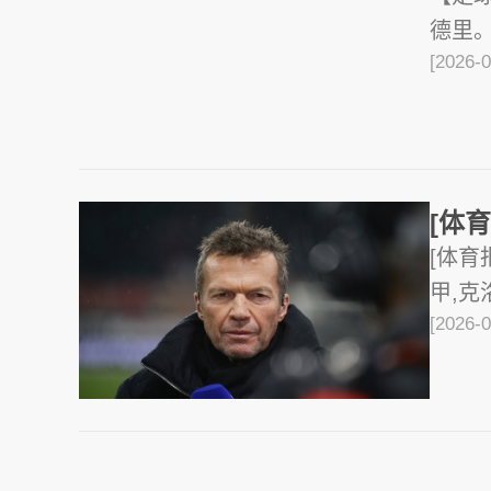
德里
[2026-0
[体
[体育
甲,克
[2026-0