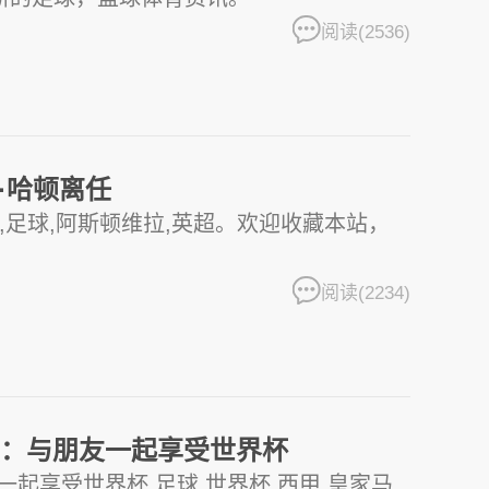
阅读(2536)
·哈顿离任
,足球,阿斯顿维拉,英超。欢迎收藏本站，
阅读(2234)
：与朋友一起享受世界杯
起享受世界杯,足球,世界杯,西甲,皇家马