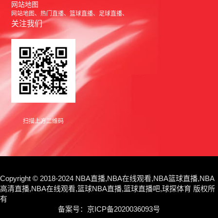
网站地图
网站地图
热门直播
篮球直播
足球直播
关注我们
扫描上方二维码
Copyright © 2018-2024 NBA直播,NBA在线观看,NBA篮球直播,NBA
高清直播,NBA在线观看,篮球NBA直播,篮球直播吧,球探体育 版权所
有
备案号：
京ICP备2020036093号