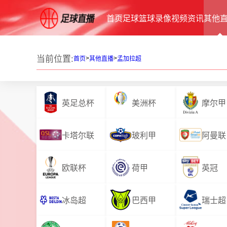
首页
足球
篮球
录像
视频
资讯
其他
当前位置:
>
>
首页
其他直播
孟加拉超
英足总杯
美洲杯
摩尔甲
卡塔尔联
玻利甲
阿曼联
欧联杯
荷甲
英冠
冰岛超
巴西甲
瑞士超