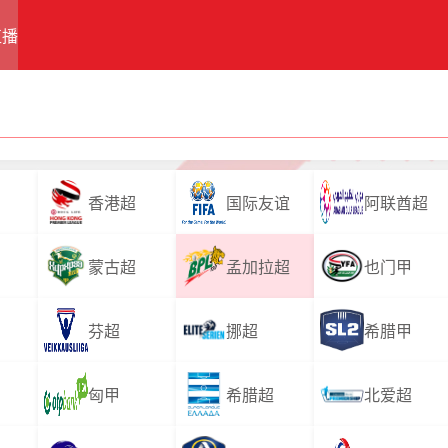
直播
香港超
国际友谊
阿联酋超
蒙古超
孟加拉超
也门甲
芬超
挪超
希腊甲
匈甲
希腊超
北爱超