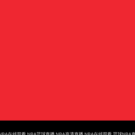
4 NBA直播,NBA在线观看,NBA篮球直播,NBA高清直播,NBA在线观看,篮球