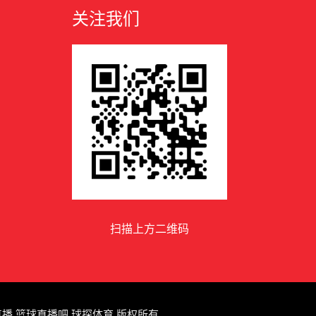
关注我们
扫描上方二维码
NBA直播,篮球直播吧,球探体育 版权所有