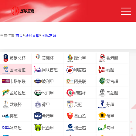
>
>
当前位置:
首页
其他直播
国际友谊
英足总杯
美洲杯
摩尔甲
香港超
国际友谊
阿联酋超
印度超
泰超
卡塔尔联
玻利甲
阿曼联
蒙古超
孟加拉超
也门甲
黎超杯
乌兹超
欧联杯
荷甲
英冠
芬超
挪超
希腊甲
黑山乙
俄甲
冰岛超
巴西甲
瑞士超
匈甲