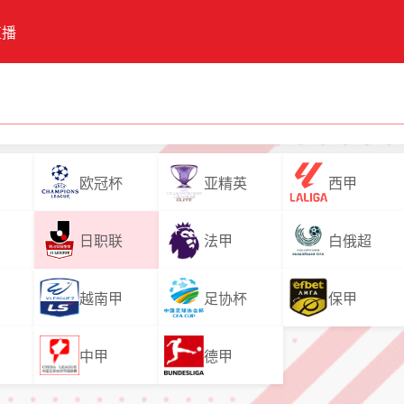
直播
欧冠杯
亚精英
西甲
日职联
法甲
白俄超
越南甲
足协杯
保甲
中甲
德甲