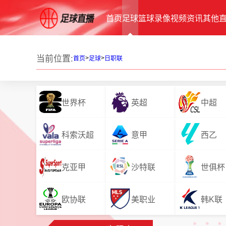
首页
足球
篮球
录像
视频
资讯
其他
当前位置:
>
>
首页
足球
日职联
世界杯
英超
中超
科索沃超
意甲
西乙
克亚甲
沙特联
世俱杯
欧协联
美职业
韩K联