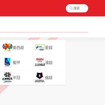

墨西超
爱超
葡甲
澳超
中冠
俄超