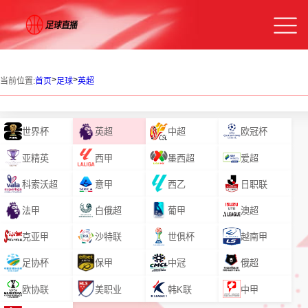
>
>
当前位置:
首页
足球
英超
世界杯
英超
中超
欧冠杯
亚精英
西甲
墨西超
爱超
科索沃超
意甲
西乙
日职联
法甲
白俄超
葡甲
澳超
克亚甲
沙特联
世俱杯
越南甲
足协杯
保甲
中冠
俄超
欧协联
美职业
韩K联
中甲