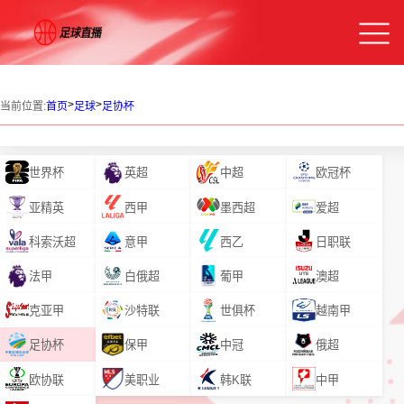
>
>
当前位置:
首页
足球
足协杯
世界杯
英超
中超
欧冠杯
亚精英
西甲
墨西超
爱超
科索沃超
意甲
西乙
日职联
法甲
白俄超
葡甲
澳超
克亚甲
沙特联
世俱杯
越南甲
足协杯
保甲
中冠
俄超
欧协联
美职业
韩K联
中甲