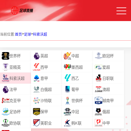
>
>
当前位置:
首页
足球
科索沃超
世界杯
英超
中超
欧冠杯
亚精英
西甲
墨西超
爱超
科索沃超
意甲
西乙
日职联
法甲
白俄超
葡甲
澳超
克亚甲
沙特联
世俱杯
越南甲
足协杯
保甲
中冠
俄超
欧协联
美职业
韩K联
中甲