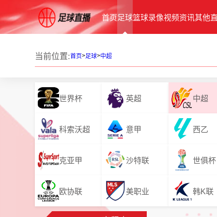
首页
足球
篮球
录像
视频
资讯
其他
当前位置:
>
>
首页
足球
中超
世界杯
英超
中超
科索沃超
意甲
西乙
克亚甲
沙特联
世俱杯
欧协联
美职业
韩K联