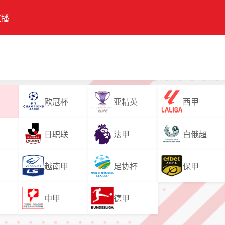
直播
欧冠杯
亚精英
西甲
日职联
法甲
白俄超
越南甲
足协杯
保甲
中甲
德甲