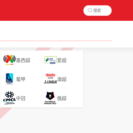

墨西超
爱超
葡甲
澳超
中冠
俄超