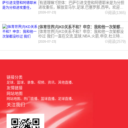
[有道理嘛?]世体：巴萨引进戈登和阿德耶米是为分担
进攻重任，解放亚马尔,足球,巴塞罗那,西甲。欢迎收
藏本站，24小时为你更新最新的足球，篮球体育资
阅读(1365)
[2026-07-23]
讯。
[体育世界]与KD关系不和？申京：我和他一次架都没吵过 我们
[体育世界]与KD关系不和？申京：我和他一次架都没
吵过 我们一直在交流,篮球,NBA,火箭,申京,杜兰特。
欢迎收藏本站，24小时为你更新最新的足球，篮球体
阅读(2579)
[2026-07-23]
育资讯。
链接分类
足球
篮球
录像
视频
资讯
其他直播
友情链接
网站地图
网站地图
热门直播
篮球直播
足球直播
关注我们