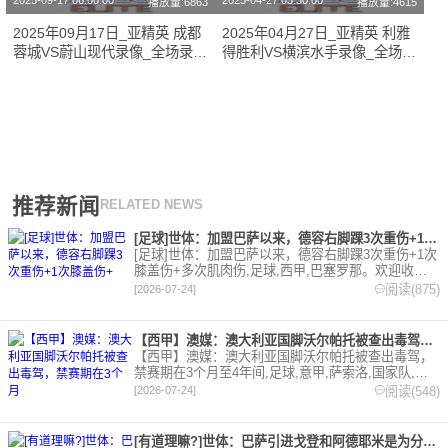
2025-09-17 06:00:00
2025-04-27 03:30:00
播放量:6863
播放量:4615
2025年09月17日_亚精英 成都
2025年04月27日_亚精英 利雅
蓉城VS蔚山现代录像_全场录像
得胜利VS横滨水手录像_全场录
【高清回放】
像【高清回放】
推荐新闻
RELATED NEWS
[足球]世体：加盟巴萨以来，德容右脚踝3次重伤+1次膝盖伤+
[足球]世体：加盟巴萨以来，德容右脚踝3次重伤+1次
膝盖伤+多次肌肉伤,足球,西甲,巴塞罗那。欢迎收藏
本站，24小时为你更新最新的足球，篮球体育资讯。
阅读(875)
[2026-07-24]
【西甲】澳媒：澳大利亚国脚沃尔帕托被查出毒驾，禁赛期在3个月
【西甲】澳媒：澳大利亚国脚沃尔帕托被查出毒驾，
禁赛期在3个月至4年间,足球,意甲,萨索洛,国家队,澳
大利亚,英超,西甲,德甲,法甲,五洲。欢迎收藏本站，
阅读(548)
[2026-07-24]
24小时为你更新最新的足球，篮球体育资讯。
[有道理嘛?]世体：巴萨引进戈登和阿德耶米是为分担进攻重任，