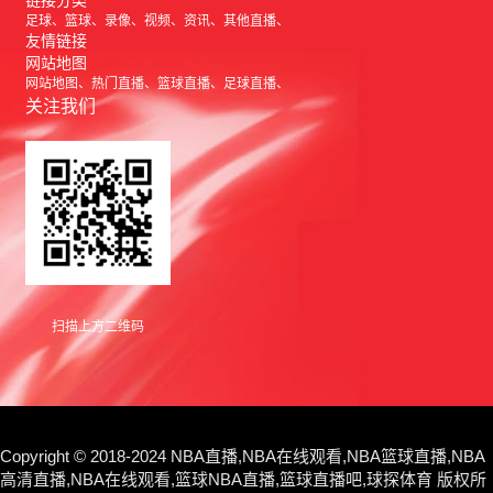
足球
篮球
录像
视频
资讯
其他直播
友情链接
网站地图
网站地图
热门直播
篮球直播
足球直播
关注我们
扫描上方二维码
Copyright © 2018-2024 NBA直播,NBA在线观看,NBA篮球直播,NBA
高清直播,NBA在线观看,篮球NBA直播,篮球直播吧,球探体育 版权所