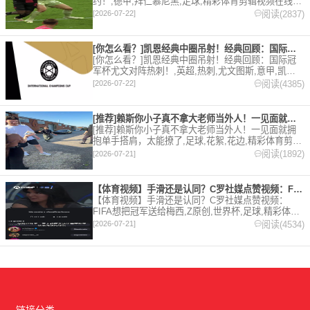
约！,德甲,拜仁慕尼黑,足球,精彩体育剪辑视频在线播
放。本站提供最全的篮球视频足球视频,集锦,录像。
阅读(2837)
[2026-07-22]
[你怎么看？]凯恩经典中圈吊射！经典回顾：国际冠军杯尤文对阵
[你怎么看？]凯恩经典中圈吊射！经典回顾：国际冠
军杯尤文对阵热刺！,英超,热刺,尤文图斯,意甲,凯恩,
德甲,拜仁慕尼黑,C罗,利雅得胜利,足球,精彩体育剪辑
阅读(4385)
[2026-07-22]
视频在线播放。本站提供最全的篮球视频足球视频,集
锦,录像。
[推荐]赖斯你小子真不拿大老师当外人！一见面就拥抱单手搭肩，
[推荐]赖斯你小子真不拿大老师当外人！一见面就拥
抱单手搭肩，太能撩了,足球,花絮,花边,精彩体育剪辑
视频在线播放。本站提供最全的篮球视频足球视频,集
阅读(1892)
[2026-07-21]
锦,录像。
【体育视频】手滑还是认同？C罗社媒点赞视频：FIFA想把冠军
【体育视频】手滑还是认同？C罗社媒点赞视频：
FIFA想把冠军送给梅西,Z原创,世界杯,足球,精彩体育
剪辑视频在线播放。本站提供最全的篮球视频足球视
阅读(4534)
[2026-07-21]
频,集锦,录像。
链接分类