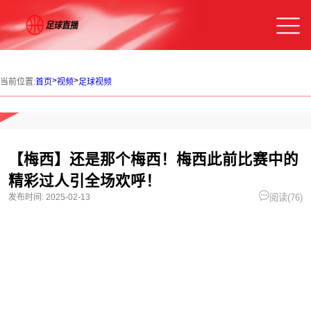
>
>
当前位置:
首页
视频
足球视频
【梅西】还是那个梅西！梅西此前比赛中的
精彩过人引全场欢呼！
发布时间:
2025-02-13
阅读(
76)