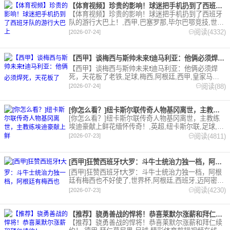
【体育视频】珍贵的影响！球迷把手机扔到了西班牙队的游行大巴上
【体育视频】珍贵的影响！球迷把手机扔到了西班牙
队的游行大巴上！,西甲,巴塞罗那,毕尔巴鄂竞技,世界
杯,西班牙,足球,精彩体育剪辑视频在线播放。本站提
阅读(4332)
[2026-07-24]
供最全的篮球视频足球视频,集锦,录像。
【西甲】谈梅西与斯帅未来❗️迪马利亚：他俩必须焊死，天花板了
【西甲】谈梅西与斯帅未来❗️迪马利亚：他俩必须焊
死，天花板了老铁,足球,梅西,阿根廷,西甲,皇家马德
里,迈阿密国际,Z原创,精彩体育剪辑视频在线播放。
阅读(88)
[2026-07-24]
本站提供最全的篮球视频足球视频,集锦,录像。
[你怎么看？]纽卡斯尔联传奇人物基冈离世，主教练埃迪豪献上鲜
[你怎么看？]纽卡斯尔联传奇人物基冈离世，主教练
埃迪豪献上鲜花缅怀传奇！,英超,纽卡斯尔联,足球,精
彩体育剪辑视频在线播放。本站提供最全的篮球视频
阅读(4811)
[2026-07-23]
足球视频,集锦,录像。
[西甲]狂赞西班牙❗大罗：斗牛士统治力独一档，阿根廷有梅西也
[西甲]狂赞西班牙❗大罗：斗牛士统治力独一档，阿根
廷有梅西也不好使了,世界杯,阿根廷,西班牙,迈阿密国
际,西甲,巴塞罗那,皇家马德里,梅西,足球,精彩体育剪
阅读(4230)
[2026-07-23]
辑视频在线播放。本站提供最全的篮球视频足球视频,
集锦,录像。
【推荐】骁勇善战的悍将！恭喜莱默尔涨薪和拜仁续约！
【推荐】骁勇善战的悍将！恭喜莱默尔涨薪和拜仁续