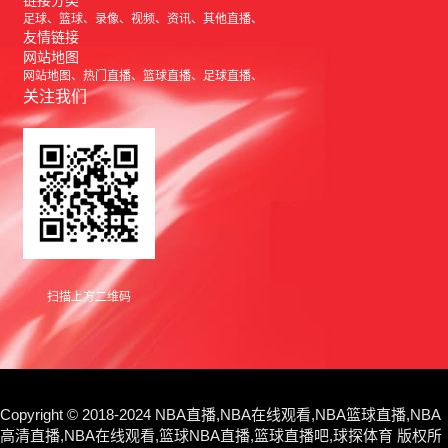
足球
篮球
录像
视频
资讯
其他直播
友情链接
网站地图
网站地图
热门直播
篮球直播
足球直播
关注我们
扫描上方二维码
Copyright © 2018-2024 NBA直播,NBA在线观看,NBA篮球直播,NBA
高清直播,NBA在线观看,篮球NBA直播,篮球直播吧,球探体育 版权所