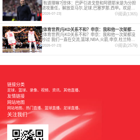
[有道理嘛?]世体：巴萨引进戈登和阿德耶米是为分担
进攻重任，解放亚马尔,足球,巴塞罗那,西甲。欢迎收
藏本站，24小时为你更新最新的足球，篮球体育资
阅读(1365)
[2026-07-23]
讯。
[体育世界]与KD关系不和？申京：我和他一次架都没吵过 我们
[体育世界]与KD关系不和？申京：我和他一次架都没
吵过 我们一直在交流,篮球,NBA,火箭,申京,杜兰特。
欢迎收藏本站，24小时为你更新最新的足球，篮球体
阅读(2579)
[2026-07-23]
育资讯。
链接分类
足球
篮球
录像
视频
资讯
其他直播
友情链接
网站地图
网站地图
热门直播
篮球直播
足球直播
关注我们