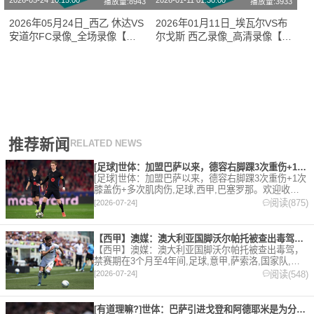
2026-05-24 10:15:00
2026-01-11 01:30:00
播放量:8943
播放量:3933
2026年05月24日_西乙 休达VS
2026年01月11日_埃瓦尔VS布
安道尔FC录像_全场录像【高
尔戈斯 西乙录像_高清录像【全
清回放】
场回放】
推荐新闻
RELATED NEWS
[足球]世体：加盟巴萨以来，德容右脚踝3次重伤+1次膝盖伤+
[足球]世体：加盟巴萨以来，德容右脚踝3次重伤+1次
膝盖伤+多次肌肉伤,足球,西甲,巴塞罗那。欢迎收藏
本站，24小时为你更新最新的足球，篮球体育资讯。
阅读(875)
[2026-07-24]
【西甲】澳媒：澳大利亚国脚沃尔帕托被查出毒驾，禁赛期在3个月
【西甲】澳媒：澳大利亚国脚沃尔帕托被查出毒驾，
禁赛期在3个月至4年间,足球,意甲,萨索洛,国家队,澳
大利亚,英超,西甲,德甲,法甲,五洲。欢迎收藏本站，
阅读(548)
[2026-07-24]
24小时为你更新最新的足球，篮球体育资讯。
[有道理嘛?]世体：巴萨引进戈登和阿德耶米是为分担进攻重任，