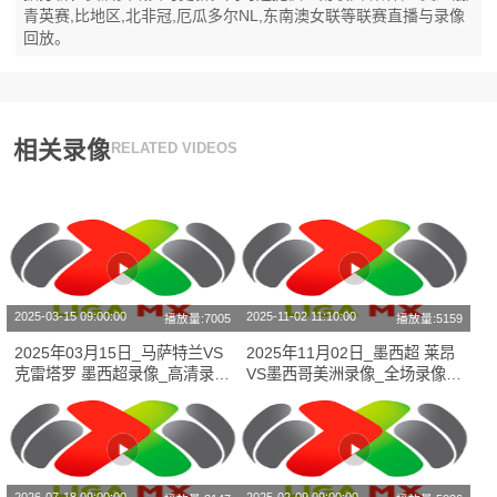
青英赛,比地区,北非冠,厄瓜多尔NL,东南澳女联等联赛直播与录像
回放。
相关录像
RELATED VIDEOS
2025-03-15 09:00:00
2025-11-02 11:10:00
播放量:7005
播放量:5159
2025年03月15日_马萨特兰VS
2025年11月02日_墨西超 莱昂
克雷塔罗 墨西超录像_高清录像
VS墨西哥美洲录像_全场录像
【全场回放】
【高清回放】