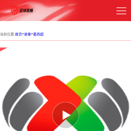
>
>
当前位置:
首页
录像
墨西超