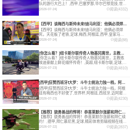
队的游行大巴上！,西甲,巴塞罗那,毕尔巴鄂竞技,世界
杯,西班牙,足球,精彩体育剪辑视频在线播放。本站提
阅读(4332)
[2026-07-24]
供最全的篮球视频足球视频,集锦,录像。
【西甲】谈梅西与斯帅未来❗️迪马利亚：他俩必须焊死，天花板了
【西甲】谈梅西与斯帅未来❗️迪马利亚：他俩必须焊
死，天花板了老铁,足球,梅西,阿根廷,西甲,皇家马德
里,迈阿密国际,Z原创,精彩体育剪辑视频在线播放。
阅读(88)
[2026-07-24]
本站提供最全的篮球视频足球视频,集锦,录像。
[你怎么看？]纽卡斯尔联传奇人物基冈离世，主教练埃迪豪献上鲜
[你怎么看？]纽卡斯尔联传奇人物基冈离世，主教练
埃迪豪献上鲜花缅怀传奇！,英超,纽卡斯尔联,足球,精
彩体育剪辑视频在线播放。本站提供最全的篮球视频
阅读(4810)
[2026-07-23]
足球视频,集锦,录像。
[西甲]狂赞西班牙❗大罗：斗牛士统治力独一档，阿根廷有梅西也
[西甲]狂赞西班牙❗大罗：斗牛士统治力独一档，阿根
廷有梅西也不好使了,世界杯,阿根廷,西班牙,迈阿密国
际,西甲,巴塞罗那,皇家马德里,梅西,足球,精彩体育剪
阅读(4230)
[2026-07-23]
辑视频在线播放。本站提供最全的篮球视频足球视频,
集锦,录像。
【推荐】骁勇善战的悍将！恭喜莱默尔涨薪和拜仁续约！
【推荐】骁勇善战的悍将！恭喜莱默尔涨薪和拜仁续
约！,德甲,拜仁慕尼黑,足球,精彩体育剪辑视频在线播
放。本站提供最全的篮球视频足球视频,集锦,录像。
阅读(2837)
[2026-07-22]