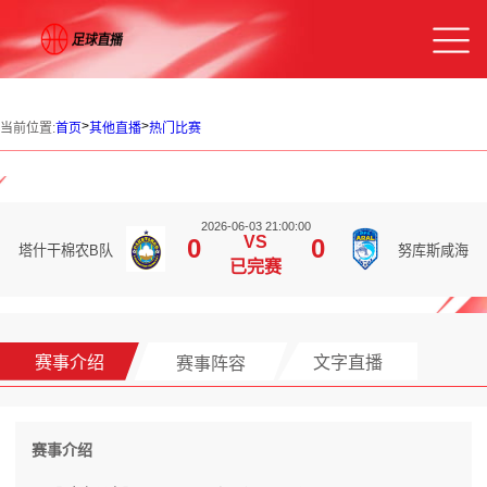
>
>
当前位置:
首页
其他直播
热门比赛
2026-06-03 21:00:00
VS
0
0
塔什干棉农B队
努库斯咸海
已完赛
赛事介绍
赛事阵容
文字直播
赛事介绍