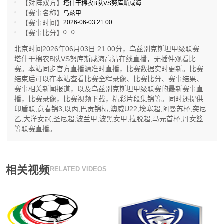
【对阵双方】
塔什干棉农B队VS努库斯咸海
【赛事名称】
乌兹甲
【赛事时间】
2026-06-03 21:00
【赛事比分】
0 : 0
北京时间2026年06月03日 21:00分，乌兹别克斯坦甲级联赛 :
塔什干棉农B队VS努库斯咸海高清在线直播，无插件观看比
赛。本站同步官方直播源准时直播，比赛数据实时更新。比赛
结束后可以在本站查看比赛全程录像、比赛比分、赛事结果、
赛事相关新闻报道，以及乌兹别克斯坦甲级联赛的最新赛事直
播，比赛录像，比赛视频下载，精彩片段集锦等。同时还提供
印盾联,意春锦3,以丙,巴贡锦标,澳威U22,埃塞超,阿曼苏杯,突尼
乙,大洋女冠,圣尼超,波兰甲,波黑女甲,拉脱超,马元首杯,丹女篮
等联赛直播。
相关视频
RELATED VIDEOS