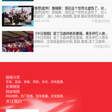
[推荐]批判！詹姆斯：现在这个世界太虚伪了，对人要诚实！
[推荐]批判！詹姆斯：现在这个世界太虚伪了，对人
要诚实！,湖人,NBA,詹姆斯,篮球,精彩体育剪辑视频
在线播放。本站提供最全的篮球视频足球视频,集锦,
阅读(4592)
[2025-10-16]
录像。
【今日视频】诺丁汉森林绝杀曼城，奥多伊打入绝杀球瞬间，主场球
【今日视频】诺丁汉森林绝杀曼城，奥多伊打入绝杀
球瞬间，主场球迷疯狂庆祝,英超,曼城,诺丁汉森林,足
球,精彩体育剪辑视频在线播放。本站提供最全的篮球
阅读(382)
[2025-03-09]
视频足球视频,集锦,录像。
链接分类
足球
篮球
录像
视频
资讯
其他直播
友情链接
网站地图
网站地图
热门直播
篮球直播
足球直播
关注我们