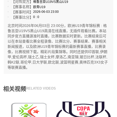
【对阵双方】
格鲁吉亚U19VS黑山U19
【赛事名称】
欧青U19
【赛事时间】
2026-06-03 23:00
【赛事比分】
0 : 0
北京时间2026年06月03日 23:00分，欧洲U19青年锦标赛 : 格
鲁吉亚U19VS黑山U19高清在线直播，无插件观看比赛。本站
同步官方直播源准时直播，比赛数据实时更新。比赛结束后可
以在本站查看比赛全程录像、比赛比分、赛事结果、赛事相关
新闻报道，以及欧洲U19青年锦标赛的最新赛事直播，比赛录
像，比赛视频下载，精彩片段集锦等。同时还提供印首联,伊朗
甲,爱伦高杯,瑞士乙,瑞士女杯,摩洛乙,南亚锦,玻日比杯,法联杯,
韩K2联,哥伦甲,日大学联,欧北联,波篮明星赛,奥林匹克3X3女子
等联赛直播。
相关视频
RELATED VIDEOS