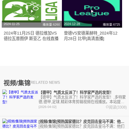
2024-11-25
2024-12-28
播放量:6260
播放量:6725
2024年11月25日 德拉维加VS
登德VS安德莱赫特_2024年12
德拉瓦普图伊 斯亚乙 在线直播
月28日 比甲[高清直播]
视频/集锦
RELATED NEWS
【德甲】气质太反派了！科学家严选的发型！
【德甲】气质太反派了！科学家严选的发型！,多特蒙
德,德甲,足球,精彩体育剪辑视频在线播放。本站提供
最全的篮球视频足球视频,集锦,录像。
阅读(3308)
[2026-04-02]
[视频/集锦]预热国家德比？皮克回击皇马不满：他们也想有个亚
[视频/集锦]预热国家德比？皮克回击皇马不满：他们