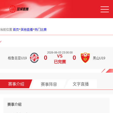
>
>
当前位置:
首页
其他直播
热门比赛
2026-06-03 23:00:00
VS
0
0
格鲁吉亚U19
黑山U19
已完赛
赛事介绍
赛事阵容
文字直播
赛事介绍