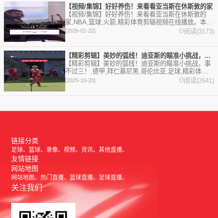
【视频/集锦】好好养伤！来看看亚当斯在休斯敦的家
【视频/集锦】好好养伤！来看看亚当斯在休斯敦的
家,NBA,篮球,火箭,精彩体育剪辑视频在线播放。本站
提供最全的篮球视频足球视频,集锦,录像。
阅读(3173)
[2026-01-22]
【精彩剪辑】美妙的弧线！迪亚斯的瞄准小挑战，事不过三！
【精彩剪辑】美妙的弧线！迪亚斯的瞄准小挑战，事
不过三！,德甲,拜仁慕尼黑,哥伦比亚,足球,精彩体育
剪辑视频在线播放。本站提供最全的篮球视频足球视
阅读(2641)
[2025-10-20]
频,集锦,录像。
链接分类
足球
篮球
录像
视频
资讯
其他直播
友情链接
网站地图
网站地图
热门直播
篮球直播
足球直播
关注我们