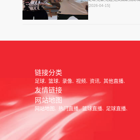
[2026-04-15]
的篮球视频足球视频,集锦,录像
链接分类
足球
篮球
录像
视频
资讯
其他直播
友情链接
网站地图
网站地图
热门直播
篮球直播
足球直播