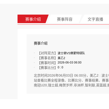
赛事介绍
赛事阵容
文字直播
赛事介绍
【对阵双方】
波士顿VS佛蒙特绿队
【赛事名称】
美乙2
【赛事时间】
2026-06-03 06:00
【赛事比分】
0 : 0
北京时间2026年06月03日 06:00分，美
站查看比赛全程录像、比赛比分、赛事结果、赛事
南冠U20,瑞士超,梅贺岁杯,非洲杯,智利联,英篮