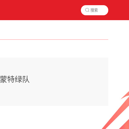

蒙特绿队