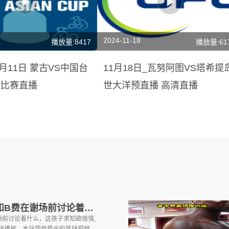
2024-11-18
播放量:8417
播放量:61
2月11日 蒙古VS中国台
11月18日_瓦努阿图VS塔希提
 比赛直播
世大洋预直播 高清直播
[集锦]实拍：舍什科和B费在谢场前讨论着什么，这孩子求知欲很
场前讨论着什么，这孩子求知欲很强,