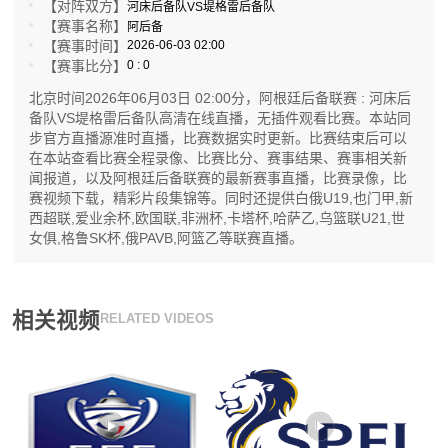
【对阵双方】
河床后备队VS堤格雷后备队
【赛事名称】
阿后备
【赛事时间】
2026-06-03 02:00
【赛事比分】
0 : 0
北京时间2026年06月03日 02:00分，阿根廷后备联赛 : 河床后
备队VS堤格雷后备队高清在线直播，无插件观看比赛。本站同
步官方直播源准时直播，比赛数据实时更新。比赛结束后可以
在本站查看比赛全程录像、比赛比分、赛事结果、赛事相关新
闻报道，以及阿根廷后备联赛的最新赛事直播，比赛录像，比
赛视频下载，精彩片段集锦等。同时还提供白俄U19,也门甲,新
西超联,爱业余杯,欧国联,非洲杯,卡塔杯,哈萨乙,乌篮联U21,世
女俱,格鲁SK杯,俄PAVB,阿篮乙等联赛直播。
相关视频
RELATED VIDEOS