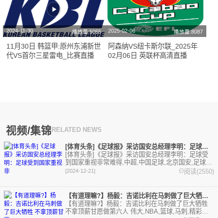
2024-11-30
2025-02-06
播放量:5055
播放量:8087
11月30日 韩篮甲:原州东浦新世
阿森纳VS纽卡斯尔联_2025年
代VS首尔三星雷电_比赛直播
02月06日 英联杯高清直播
视频/集锦
RELATED NEWS
[体育头条]《足球报》采访国安总经理李明：足球受到国家重视非
[体育头条]《足球报》采访国安总经理李明：足球受
到国家重视非常难得,中超,中国足球,北京国安,足球,
精彩体育剪辑视频在线播放。本站提供最全的篮球视
阅读(2550)
[2024-12-21]
频足球视频,集锦,录像。
【有道理嘛?】杨毅：吉诺比利在马刺做了巨大牺牲 不拿顶薪甘愿
【有道理嘛?】杨毅：吉诺比利在马刺做了巨大牺牲
不拿顶薪甘愿做第六人 伟大,NBA,篮球,马刺,精彩体