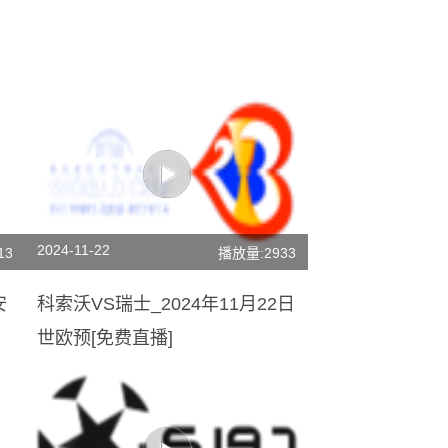
2024-11-22
13
播放量:2933
安
科索沃VS瑞士_2024年11月22日
世欧预[免费直播]