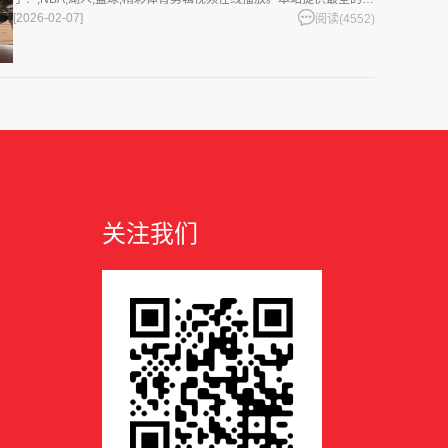
[2026-02-07]
球视频足球视频,集锦,录像。
阅读(4552)
关注我们