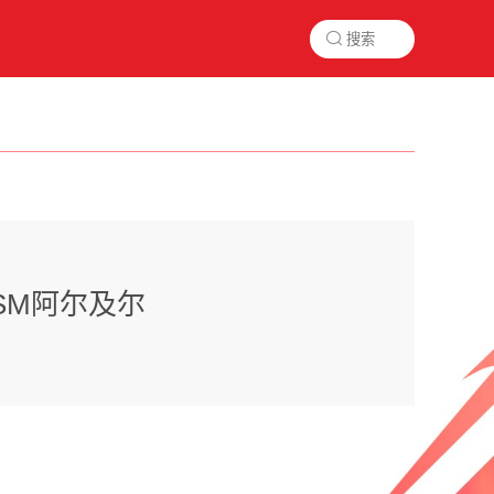

SM阿尔及尔