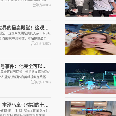
,欧冠,足球,马赛,精彩体育剪辑视频在
频足球视频,集锦,录像。
阅读(805)
[推荐]欢迎来到篮球世界的最高殿堂！这观众氛围是真的无敌！
殿堂！这观众氛围是真的无敌！,NBA,
体育剪辑视频在线播放。本站提供最全的
阅读(1257)
[NBA]皮尔斯谈KD小号事件：他完全可以当面说，他的队友真
：他完全可以当面说，他的队友真的没站
尔特人,篮球,精彩体育剪辑视频在线播
球视频,集锦,录像。
阅读(1704)
[值得一看]回味无穷！本泽马皇马时期的十佳球！展示全能武器库
皇马时期的十佳球！展示全能武器库！,
得新月,足球,精彩体育剪辑视频在线播