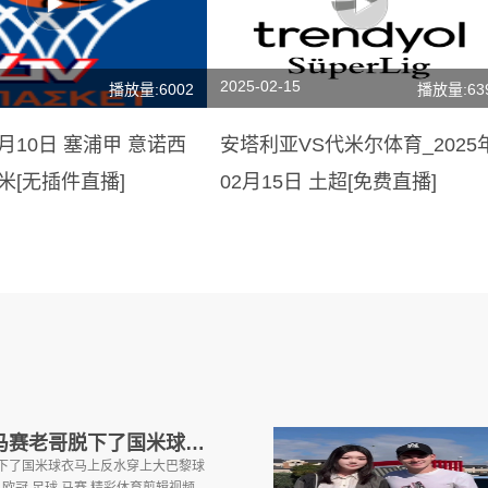
2025-02-15
播放量:6002
播放量:63
1月10日 塞浦甲 意诺西
安塔利亚VS代米尔体育_2025
米[无插件直播]
02月15日 土超[免费直播]
[值得一看]活久见！马赛老哥脱下了国米球衣马上反水穿上大巴黎
脱下了国米球衣马上反水穿上大巴黎球