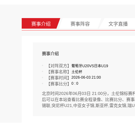
赛事介绍
赛事阵容
文字直播
赛事介绍
【对阵双方】
葡萄牙U20VS日本U19
【赛事名称】
土伦杯
【赛事时间】
2026-06-03 21:00
【赛事比分】
0 : 0
北京时间2026年06月03日 21:00分，土伦
后可以在本站查看比赛全程录像、比赛比分、赛事
锡联,突尼杯U21,中亚女子锦,斯亚杯,雷克女锦,瑞U