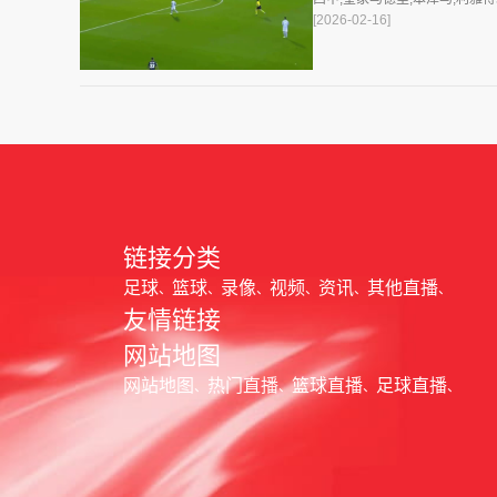
[2026-02-16]
放。本站提供最全的篮球视频足
链接分类
足球
篮球
录像
视频
资讯
其他直播
友情链接
网站地图
网站地图
热门直播
篮球直播
足球直播