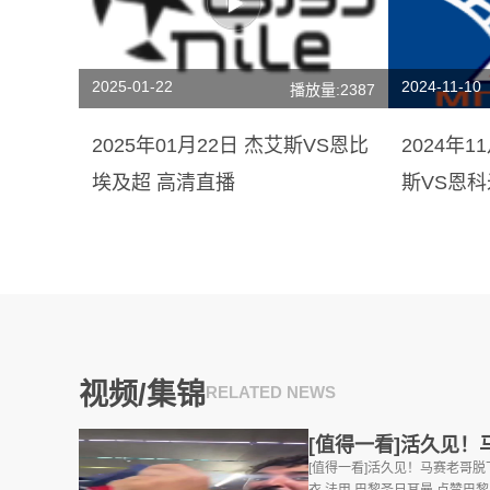
2025-01-22
2024-11-10
播放量:2387
2025年01月22日 杰艾斯VS恩比
2024年1
埃及超 高清直播
斯VS恩科
视频/集锦
RELATED NEWS
[值得一看]活久见！马赛老哥