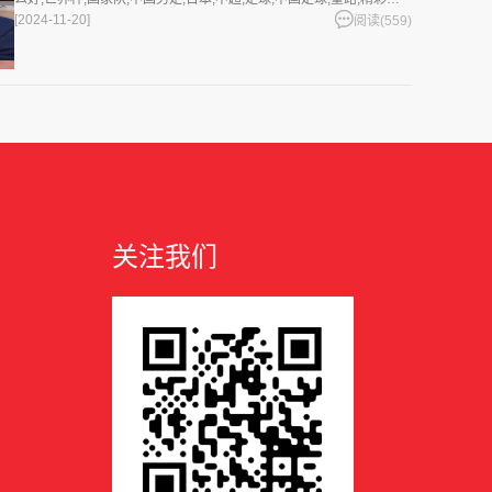
[2024-11-20]
育剪辑视频在线播放。本站提供最全的篮球视频足球视频,集锦,录
阅读(559)
像。
关注我们