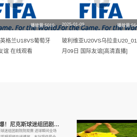
2025-01-09
播放量:5010
播放量:56
日 英格兰U18VS葡萄牙
玻利维亚U20VS乌拉圭U20_01
际友谊 在线观看
月09日 国际友谊[高清直播]
【值得一看】氛围燃爆！尼克斯球迷组团剧院院观赛 进球瞬间全场
球迷组团剧院院观赛 进球瞬间全场