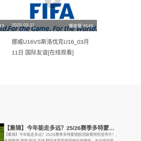
2025-03-11
43
播放量:3146
挪威U16VS斯洛伐克U16_03月
11日 国际友谊[在线观看]
【集锦】今年能走多远？25/26赛季多特蒙德欧冠联赛预热宣传
【集锦】今年能走多远？25/26赛季多特蒙德欧冠联赛预热宣传片！,