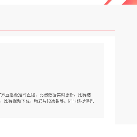
站同步官方直播源准时直播，比赛数据实时更新。比赛结
，比赛视频下载，精彩片段集锦等。同时还提供巴