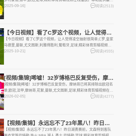
多特蒙德,德甲,欧冠,足球,精彩体育剪辑视频在线播放。本站提供最全
[2025-09-16]
的篮球视频足球视频,集锦,录像。
阅读(2513)
【今日视频】看了C罗这个视频，让人觉得凌空抽射很简单
【今日视频】看了C罗这个视频，让人觉得凌空抽射很简单,C罗,皇家
马德里,曼联,尤文图斯,利雅得胜利,葡萄牙,足球,精彩体育剪辑视频在
[2025-10-21]
线播放。本站提供最全的篮球视频足球视频,集锦,录像。
阅读(4555)
[视频/集锦]唏嘘！32岁博格巴反复受伤，摩纳哥已将其排除出
[视频/集锦]唏嘘！32岁博格巴反复受伤，摩纳哥已将其排除出欧冠名
单,欧冠,法甲,摩纳哥,花絮,曼联,尤文图斯,足球,精彩体育剪辑视频在线
[2026-02-05]
播放。本站提供最全的篮球视频足球视频,集锦,录像。
阅读(4277)
【视频/集锦】永远忘不了23年黑八！昨日湖勇赛前，文森特到客
【视频/集锦】永远忘不了23年黑八！昨日湖勇赛前，文森特到客队
更衣室等巴特勒,热火,NBA,湖人,勇士,巴特勒,篮球,精彩体育剪辑视频