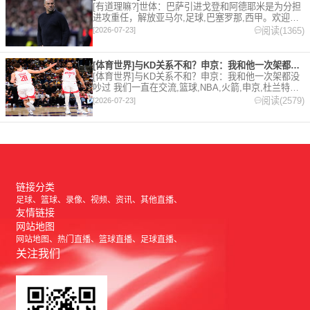
[有道理嘛?]世体：巴萨引进戈登和阿德耶米是为分担
进攻重任，解放亚马尔,足球,巴塞罗那,西甲。欢迎收
藏本站，24小时为你更新最新的足球，篮球体育资
阅读(1365)
[2026-07-23]
讯。
[体育世界]与KD关系不和？申京：我和他一次架都没吵过 我们
[体育世界]与KD关系不和？申京：我和他一次架都没
吵过 我们一直在交流,篮球,NBA,火箭,申京,杜兰特。
欢迎收藏本站，24小时为你更新最新的足球，篮球体
阅读(2579)
[2026-07-23]
育资讯。
链接分类
足球
篮球
录像
视频
资讯
其他直播
友情链接
网站地图
网站地图
热门直播
篮球直播
足球直播
关注我们