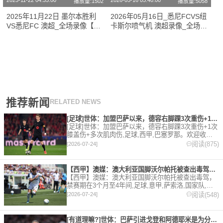
2025-11-22 04:35:00
2026-05-16 05:40:00
播放量:1502
播放量:5058
2025年11月22日 墨尔本胜利
2026年05月16日_悉尼FCVS纽
VS悉尼FC 澳超_全场录像【全
卡斯尔喷气机 澳超录像_全场录
场回放】
像【高清回放】
推荐新闻
RELATED NEWS
[足球]世体：加盟巴萨以来，德容右脚踝3次重伤+1次膝盖伤+
[足球]世体：加盟巴萨以来，德容右脚踝3次重伤+1次
膝盖伤+多次肌肉伤,足球,西甲,巴塞罗那。欢迎收藏
本站，24小时为你更新最新的足球，篮球体育资讯。
阅读(875)
[2026-07-24]
【西甲】澳媒：澳大利亚国脚沃尔帕托被查出毒驾，禁赛期在3个月
【西甲】澳媒：澳大利亚国脚沃尔帕托被查出毒驾，
禁赛期在3个月至4年间,足球,意甲,萨索洛,国家队,澳
大利亚,英超,西甲,德甲,法甲,五洲。欢迎收藏本站，
阅读(548)
[2026-07-24]
24小时为你更新最新的足球，篮球体育资讯。
[有道理嘛?]世体：巴萨引进戈登和阿德耶米是为分担进攻重任，