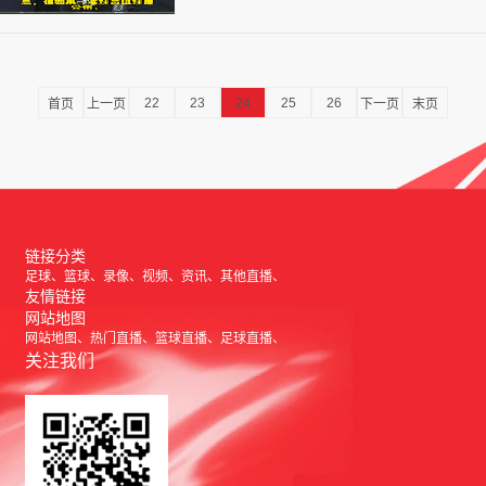
频,集锦,录像。
22
23
24
25
26
首页
上一页
下一页
末页
链接分类
足球
篮球
录像
视频
资讯
其他直播
友情链接
网站地图
网站地图
热门直播
篮球直播
足球直播
关注我们