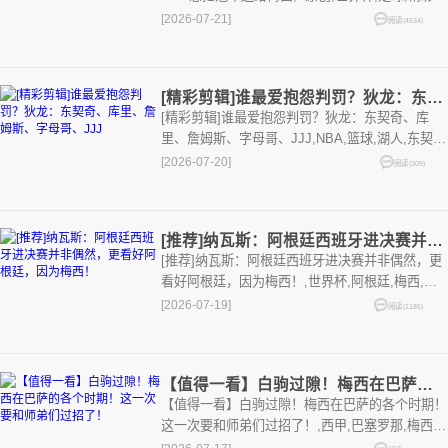
育剪辑视频在线播放。本站提供最全的篮球视频足
[2026-07-21]
阅读(4534)
球视频,集锦,录像。
[精彩剪辑]谁最爱抱怨判罚？狄龙：东契奇、库里、詹姆斯、字母哥、JJJ
[精彩剪辑]谁最爱抱怨判罚？狄龙：东契奇、库
里、詹姆斯、字母哥、JJJ,NBA,篮球,湖人,东契
奇,詹姆斯,勇士,库里,热火,字母哥,太阳,爵士,Z原
[2026-07-20]
阅读(309)
创,精彩体育剪辑视频在线播放。本站提供最全的
篮球视频足球视频,集锦,录像。
[推荐]纳瓦斯：阿根廷西班牙进决赛并非偶然，更看好阿根廷，因为梅西！
[推荐]纳瓦斯：阿根廷西班牙进决赛并非偶然，更
看好阿根廷，因为梅西！,世界杯,阿根廷,梅西,足
球,精彩体育剪辑视频在线播放。本站提供最全的
[2026-07-19]
阅读(1185)
篮球视频足球视频,集锦,录像。
【值得一看】白驹过隙！梅西在巴萨的各个时期！这一次要和师弟们过招了！
【值得一看】白驹过隙！梅西在巴萨的各个时期！
这一次要和师弟们过招了！,西甲,巴塞罗那,梅西,
世界杯,阿根廷,足球,精彩体育剪辑视频在线播放。