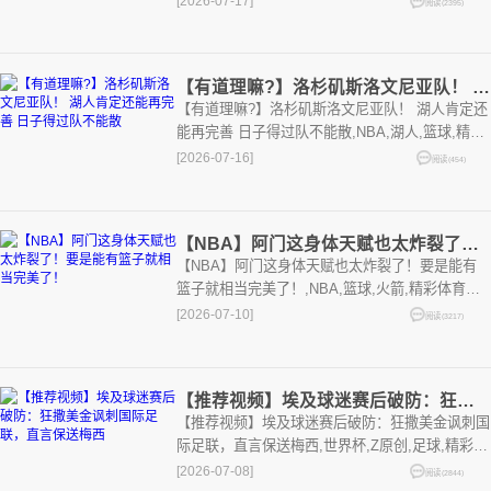
[2026-07-17]
阅读(2395)
本站提供最全的篮球视频足球视频,集锦,录像。
【有道理嘛?】洛杉矶斯洛文尼亚队！ 湖人肯定还能再完善 日子得过队不能散
【有道理嘛?】洛杉矶斯洛文尼亚队！ 湖人肯定还
能再完善 日子得过队不能散,NBA,湖人,篮球,精彩
体育剪辑视频在线播放。本站提供最全的篮球视频
[2026-07-16]
阅读(454)
足球视频,集锦,录像。
【NBA】阿门这身体天赋也太炸裂了！要是能有篮子就相当完美了！
【NBA】阿门这身体天赋也太炸裂了！要是能有
篮子就相当完美了！,NBA,篮球,火箭,精彩体育剪
辑视频在线播放。本站提供最全的篮球视频足球视
[2026-07-10]
阅读(3217)
频,集锦,录像。
【推荐视频】埃及球迷赛后破防：狂撒美金讽刺国际足联，直言保送梅西
【推荐视频】埃及球迷赛后破防：狂撒美金讽刺国
际足联，直言保送梅西,世界杯,Z原创,足球,精彩体
育剪辑视频在线播放。本站提供最全的篮球视频足
[2026-07-08]
阅读(2844)